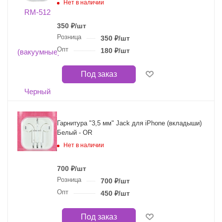
Нет в наличии
350
₽
/шт
Розница
350
₽
/шт
Опт
180
₽
/шт
Под заказ
Гарнитура "3,5 мм" Jack для iPhone (вкладыши)
Белый - OR
Нет в наличии
700
₽
/шт
Розница
700
₽
/шт
Опт
450
₽
/шт
Под заказ