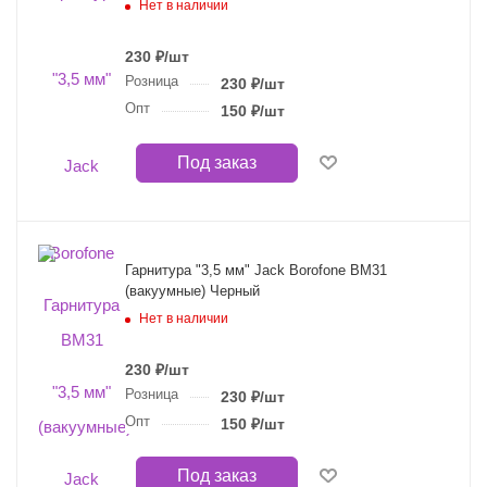
Нет в наличии
230
₽
/шт
Розница
230
₽
/шт
Опт
150
₽
/шт
Под заказ
Гарнитура "3,5 мм" Jack Borofone BM31
(вакуумные) Черный
Нет в наличии
230
₽
/шт
Розница
230
₽
/шт
Опт
150
₽
/шт
Под заказ