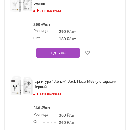
Белый
Нет в наличии
290
₽
/шт
Розница
290
₽
/шт
Опт
180
₽
/шт
Под заказ
Гарнитура "3,5 мм" Jack Hoco M55 (вкладыши)
Черный
Нет в наличии
360
₽
/шт
Розница
360
₽
/шт
Опт
260
₽
/шт