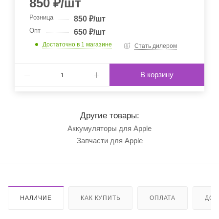
850
₽
/шт
Розница
850
₽
/шт
Опт
650
₽
/шт
Достаточно
в 1 магазине
Стать дилером
В корзину
Другие товары:
Аккумуляторы для Apple
Запчасти для Apple
НАЛИЧИЕ
КАК КУПИТЬ
ОПЛАТА
ДОС