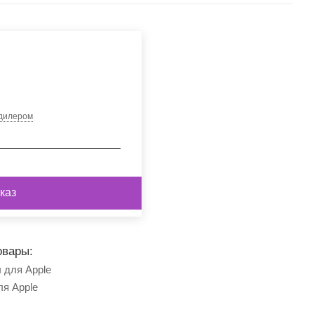
 дилером
каз
овары:
 для Apple
ля Apple