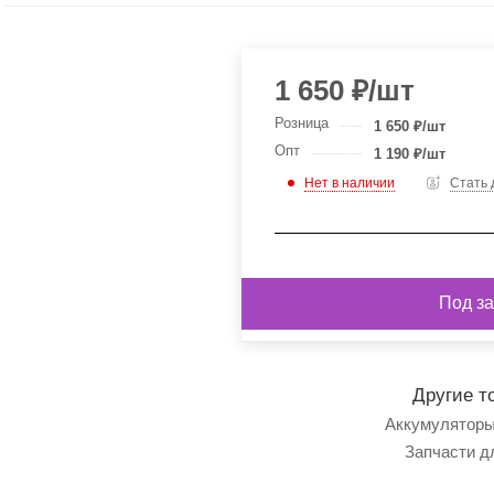
1 650
₽
/шт
Розница
1 650
₽
/шт
Опт
1 190
₽
/шт
Нет в наличии
Стать
Под за
Другие т
Аккумуляторы
Запчасти д