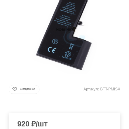
Артикул:
BTT-PMISX
В избранное
920
₽
/шт