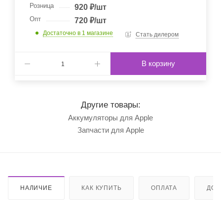
Розница
920
₽
/шт
Опт
720
₽
/шт
Достаточно
в 1 магазине
Стать дилером
В корзину
Другие товары:
Аккумуляторы для Apple
Запчасти для Apple
НАЛИЧИЕ
КАК КУПИТЬ
ОПЛАТА
ДОС