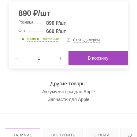
890
₽
/шт
Розница
890
₽
/шт
Опт
660
₽
/шт
Мало
в 1 магазине
Стать дилером
В корзину
Другие товары:
Аккумуляторы для Apple
Запчасти для Apple
НАЛИЧИЕ
КАК КУПИТЬ
ОПЛАТА
ДОС