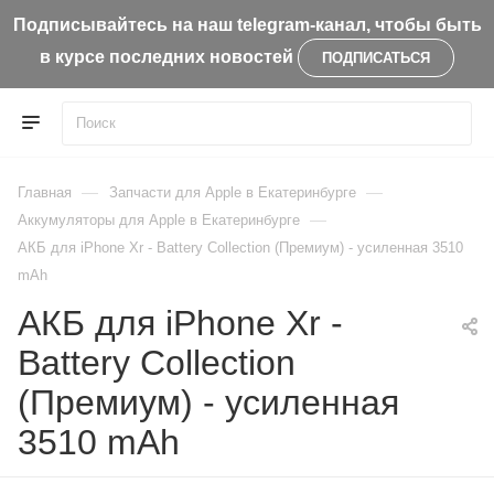
Подписывайтесь на наш telegram-канал, чтобы быть
в курсе последних новостей
ПОДПИСАТЬСЯ
—
—
Главная
Запчасти для Apple в Екатеринбурге
—
Aккумуляторы для Apple в Екатеринбурге
АКБ для iPhone Xr - Battery Collection (Премиум) - усиленная 3510
mAh
АКБ для iPhone Xr -
Battery Collection
(Премиум) - усиленная
3510 mAh