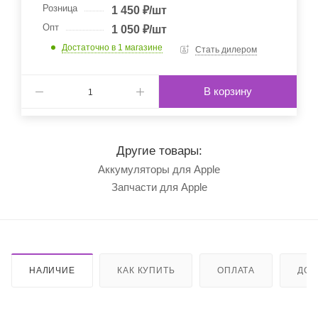
Розница
1 450
₽
/шт
Опт
1 050
₽
/шт
Достаточно
в 1 магазине
Стать дилером
В корзину
Другие товары:
Аккумуляторы для Apple
Запчасти для Apple
НАЛИЧИЕ
КАК КУПИТЬ
ОПЛАТА
ДОС