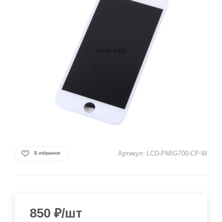
Артикул:
LCD-PMIG700-CP-W
В избранное
850
₽
/шт