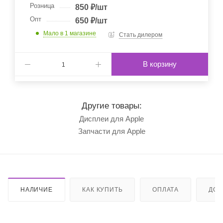
Розница
850
₽
/шт
Опт
650
₽
/шт
Мало
в 1 магазине
Стать дилером
В корзину
Другие товары:
Дисплеи для Apple
Запчасти для Apple
НАЛИЧИЕ
КАК КУПИТЬ
ОПЛАТА
ДОС