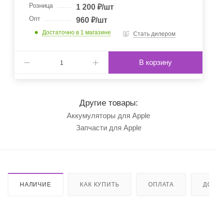
Розница
1 200
₽
/шт
Опт
960
₽
/шт
Достаточно
в 1 магазине
Стать дилером
В корзину
Другие товары:
Аккумуляторы для Apple
Запчасти для Apple
НАЛИЧИЕ
КАК КУПИТЬ
ОПЛАТА
ДОС