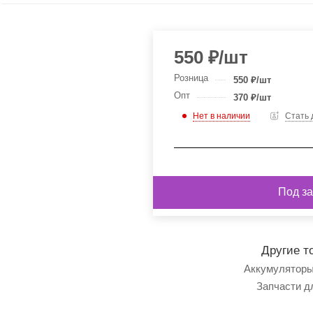
550
₽
/шт
Розница
550
₽
/шт
Опт
370
₽
/шт
Нет в наличии
Стать
Под за
Другие т
Аккумуляторы
Запчасти д