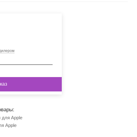
 дилером
каз
овары:
 для Apple
ля Apple