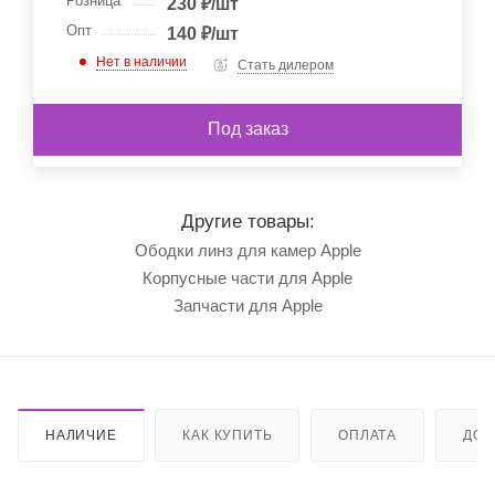
Розница
230
₽
/шт
Опт
140
₽
/шт
Нет в наличии
Стать дилером
Под заказ
Другие товары:
Ободки линз для камер Apple
Корпусные части для Apple
Запчасти для Apple
НАЛИЧИЕ
КАК КУПИТЬ
ОПЛАТА
ДОС