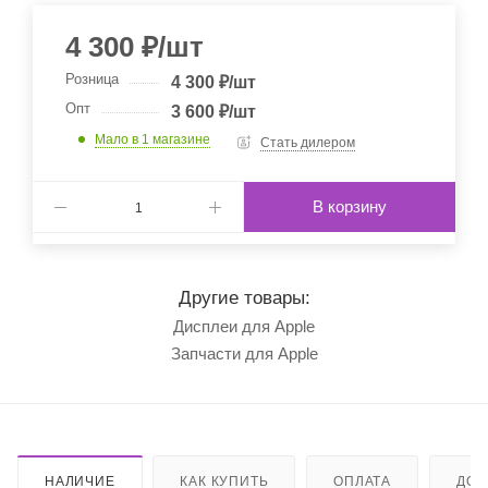
4 300
₽
/шт
Розница
4 300
₽
/шт
Опт
3 600
₽
/шт
Мало
в 1 магазине
Стать дилером
В корзину
Другие товары:
Дисплеи для Apple
Запчасти для Apple
НАЛИЧИЕ
КАК КУПИТЬ
ОПЛАТА
ДОС