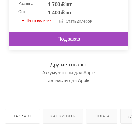
Розница
1 700
₽
/шт
Опт
1 400
₽
/шт
Нет в наличии
Стать дилером
Под заказ
Другие товары:
Аккумуляторы для Apple
Запчасти для Apple
НАЛИЧИЕ
КАК КУПИТЬ
ОПЛАТА
ДОС