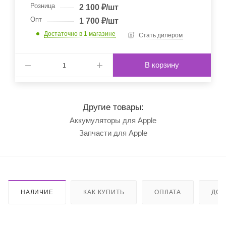
Розница
2 100
₽
/шт
Опт
1 700
₽
/шт
Достаточно
в 1 магазине
Стать дилером
В корзину
Другие товары:
Аккумуляторы для Apple
Запчасти для Apple
НАЛИЧИЕ
КАК КУПИТЬ
ОПЛАТА
ДОС