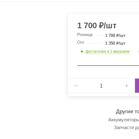
1 700
₽
/шт
Розница
1 700
₽
/шт
Опт
1 350
₽
/шт
Достаточно
в 1 магазине
Другие т
Аккумуляторы
Запчасти д