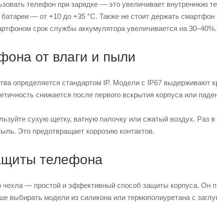
ьзовать телефон при зарядке — это увеличивает внутреннюю те
батареи — от +10 до +35 °C. Также не стоит держать смартфон
артфоном срок службы аккумулятора увеличивается на 30–40%.
фона от влаги и пыли
ва определяется стандартом IP. Модели с IP67 выдерживают кр
метичность снижается после первого вскрытия корпуса или паде
льзуйте сухую щетку, ватную палочку или сжатый воздух. Раз в
пыль. Это предотвращает коррозию контактов.
ащиты телефона
 чехла — простой и эффективный способ защиты корпуса. Он пр
чше выбирать модели из силикона или термополиуретана с заглу