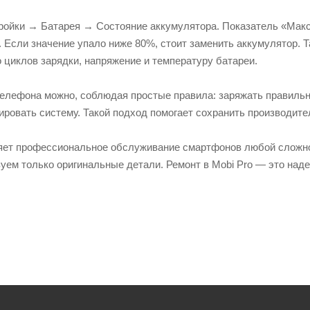
тройки → Батарея → Состояние аккумулятора. Показатель «Мак
. Если значение упало ниже 80%, стоит заменить аккумулятор. 
 циклов зарядки, напряжение и температуру батареи.
елефона можно, соблюдая простые правила: заряжать правильно
ровать систему. Такой подход помогает сохранить производите
яет профессиональное обслуживание смартфонов любой сложност
ем только оригинальные детали. Ремонт в Mobi Pro — это наде