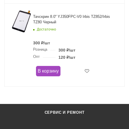
Тачскрин 8.0'' YJ350FPC-V0 Irbis TZ852/Irbis
TZ80 Черный
Достаточно
300
₽
/шт
Розница
300
₽
/шт
Опт
120
₽
/шт
В корзину
СЕРВИС И РЕМОНТ