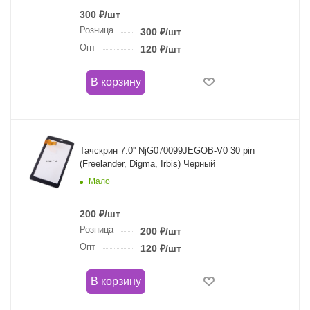
300
₽
/шт
Розница
300
₽
/шт
Опт
120
₽
/шт
В корзину
Тачскрин 7.0'' NjG070099JEGOB-V0 30 pin
(Freelander, Digma, Irbis) Черный
Мало
200
₽
/шт
Розница
200
₽
/шт
Опт
120
₽
/шт
В корзину