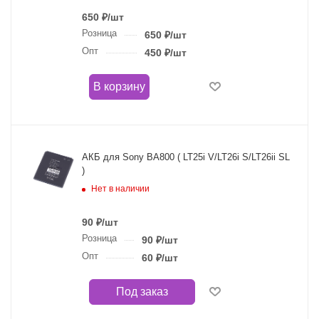
650
₽
/шт
Розница
650
₽
/шт
Опт
450
₽
/шт
В корзину
АКБ для Sony BA800 ( LT25i V/LT26i S/LT26ii SL
)
Нет в наличии
90
₽
/шт
Розница
90
₽
/шт
Опт
60
₽
/шт
Под заказ