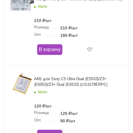
Мало
210
₽
/шт
Розница
210
₽
/шт
Опт
180
₽
/шт
В корзину
АКБ для Sony C5 Ultra Dual (E5533)/Z3+
(E6553)/Z3+ Dual (E6533) (LIS1579ERPC)
Мало
120
₽
/шт
Розница
120
₽
/шт
Опт
90
₽
/шт