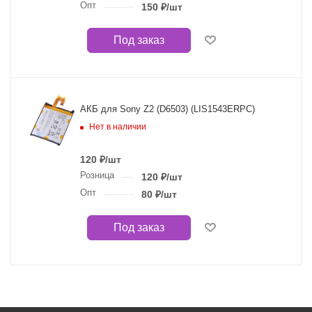
Опт
150
₽
/шт
Под заказ
АКБ для Sony Z2 (D6503) (LIS1543ERPC)
Нет в наличии
120
₽
/шт
Розница
120
₽
/шт
Опт
80
₽
/шт
Под заказ