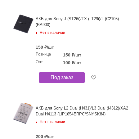
АКБ для Sony J (ST26i)/TX (LT29i)/L (C2105)
(BA900)
Нет в наличии
150
₽
/шт
Розница
150
₽
/шт
Опт
100
₽
/шт
Под заказ
АКБ для Sony L2 Dual (H431)/L3 Dual (I4312)/XA2
Dual H4113 (LIP1654ERPC/SNYSK84)
Нет в наличии
200
₽
/шт