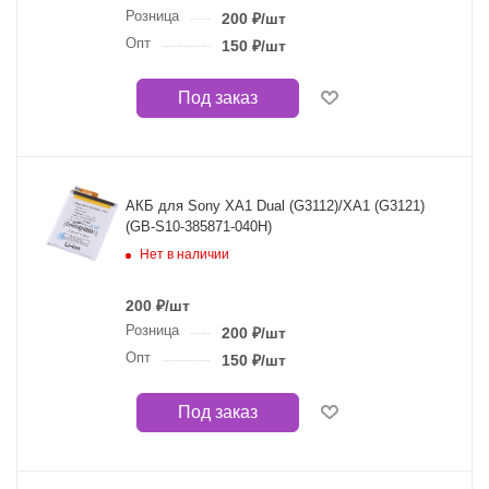
Розница
200
₽
/шт
Опт
150
₽
/шт
Под заказ
АКБ для Sony XA1 Dual (G3112)/XA1 (G3121)
(GB-S10-385871-040H)
Нет в наличии
200
₽
/шт
Розница
200
₽
/шт
Опт
150
₽
/шт
Под заказ