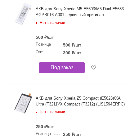
АКБ для Sony Xperia M5 E5603\M5 Dual E5633
AGPB016-A001 сервисный оригинал
Нет в наличии
500
₽
/шт
Розница
500
₽
/шт
Опт
300
₽
/шт
Под заказ
АКБ для Sony Xperia Z5 Compact (E5823)/XA
Ultra (F3211)/X Compact (F3212) (LIS1594ERPC)
Нет в наличии
250
₽
/шт
Розница
250
₽
/шт