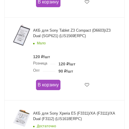
В корзину
АКБ для Sony Tablet Z3 Compact (D6603)/Z3
Dual (SGP621) (LIS1569ERPC)
Мало
120
₽
/шт
Розница
120
₽
/шт
Опт
90
₽
/шт
В корзину
АКБ для Sony Xperia E5 (F3311)/XA (F3111)/XA
Dual (F3112) (LIS1618ERPC)
Достаточно