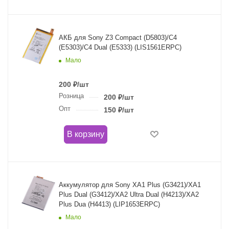
АКБ для Sony Z3 Compact (D5803)/C4
(E5303)/C4 Dual (E5333) (LIS1561ERPC)
Мало
200
₽
/шт
Розница
200
₽
/шт
Опт
150
₽
/шт
В корзину
Аккумулятор для Sony XA1 Plus (G3421)/XA1
Plus Dual (G3412)/XA2 Ultra Dual (H4213)/XA2
Plus Dua (H4413) (LIP1653ERPC)
Мало