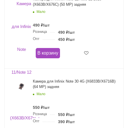
(X663B/X676C) (50 MP) задняя
Мало
490
₽
/шт
Розница
490
₽
/шт
Опт
450
₽
/шт
В корзину
Камера для Infinix Note 30 4G (X6833B/X6716B)
(64 MP) задняя
Мало
550
₽
/шт
Розница
550
₽
/шт
Опт
390
₽
/шт