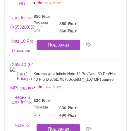
Нет в наличии
850
₽
/шт
Розница
850
₽
/шт
Опт
560
₽
/шт
Под заказ
Камера для Infinix Note 12 Pro/Note 30 Pro/Hot
40 Pro (X676B/X678B/X6837) (108 MP) задняя
Нет в наличии
630
₽
/шт
Розница
630
₽
/шт
Опт
490
₽
/шт
Под заказ