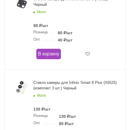
Черный
Мало
80
₽
/шт
Розница
80
₽
/шт
Опт
40
₽
/шт
В корзину
Стекло камеры для Infinix Smart 8 Plus (X6525)
(комплект 3 шт.) Черный
Мало
130
₽
/шт
Розница
130
₽
/шт
Опт
80
₽
/шт