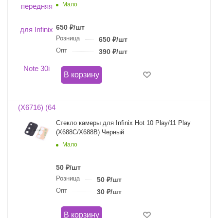
Мало
650
₽
/шт
Розница
650
₽
/шт
Опт
390
₽
/шт
В корзину
Стекло камеры для Infinix Hot 10 Play/11 Play
(X688C/X688B) Черный
Мало
50
₽
/шт
Розница
50
₽
/шт
Опт
30
₽
/шт
В корзину