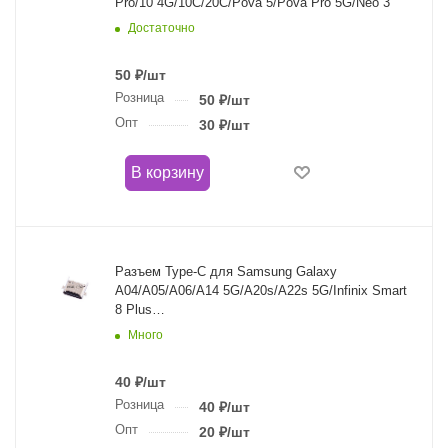
Pro/10 4G/10C/20C/Pova 5/Pova Pro 5G/Neo 3
Достаточно
50
₽
/шт
Розница
50
₽
/шт
Опт
30
₽
/шт
В корзину
Разъем Type-C для Samsung Galaxy
A04/A05/A06/A14 5G/A20s/A22s 5G/Infinix Smart
8 Plus
(A207F/A215F/A226B/A045F/A055F/A146B)
Много
40
₽
/шт
Розница
40
₽
/шт
Опт
20
₽
/шт