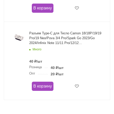
В корзину
Разъем Type-C для Tecno Camon 18/18P/19/19
Pro/19 Neo/Pova 3/4 Pro/Spark Go 2023/Go
2024/Infinix Note 11/11 Pro/12/12
2023/30i/30/Realme C67 4G
Много
40
₽
/шт
Розница
40
₽
/шт
Опт
20
₽
/шт
В корзину